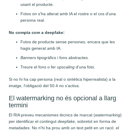
usant el producte.
Fotos on s'ha alterat amb IA el rostre o el cos d'una
persona real.
No compta com a deepfake:
Fotos de producte sense persones, encara que les
hagis generat amb IA.
Banners
tipogràfics i fons abstractes.
Treure el fons o fer
upscaling
d'una foto.
Si no hi ha cap persona (real o sintètica hiperrealista) a la
imatge, l'obligació del 50.4 no s'activa.
El watermarking no és opcional a llarg
termini
El RIA preveu mecanismes tècnics de marcat (
watermarking
)
per identificar el contingut
deepfake
, sobretot en forma de
metadades. No n'hi ha prou amb un text petit en un racó: el