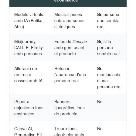
Models virtuals
Mostrar peces
Sí
: persona
amb IA (Botika,
sobre persones
que sembla
Ablo)
sintètiques
real
Midjourney,
Fotos de
lifestyle
Sí
, si la
DALL·E, Firefly
amb gent usant
persona
amb persones
el producte
sembla real
Alteració de
Retocar
Sí
:
rostres o
l'aparença d'una
manipulació
cossos amb IA
persona real
d'una
persona real
IA per a
Banners
No
objectes o fons
tipogràfics, fons
abstractes
de producte
Canva AI,
Treure fons,
No
Generative Fill
afegir elements