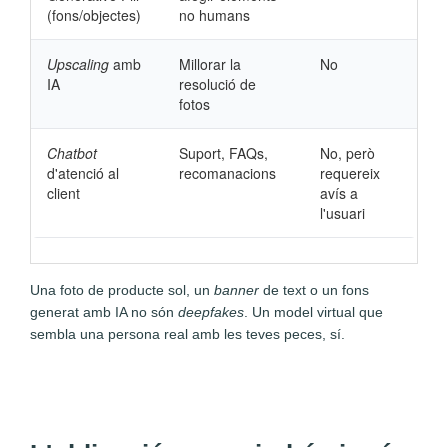
(fons/objectes)
no humans
Upscaling
amb
Millorar la
No
IA
resolució de
fotos
Chatbot
Suport, FAQs,
No, però
d'atenció al
recomanacions
requereix
client
avís a
l'usuari
Una foto de producte sol, un
banner
de text o un fons
generat amb IA no són
deepfakes
. Un model virtual que
sembla una persona real amb les teves peces, sí.