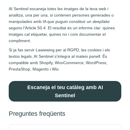
AI Sentinel escaneja totes les imatges de la teva web i
analitza, una per una, si contenen persones generades o
manipulades amb IA que puguin constituir un
deepfake
segons l'Article 50.4. El resultat és un informe clar: quines
imatges cal etiquetar, quines no i com documentar el
compliment.
Si ja fas servir Lawwwing per al RGPD, les cookies i els
textos legals, AI Sentinel s'integra al mateix panell. És
compatible amb Shopify, WooCommerce, WordPress,
PrestaShop, Magento i Wix.
Escaneja el teu catàleg amb AI
Sentinel
Preguntes freqüents