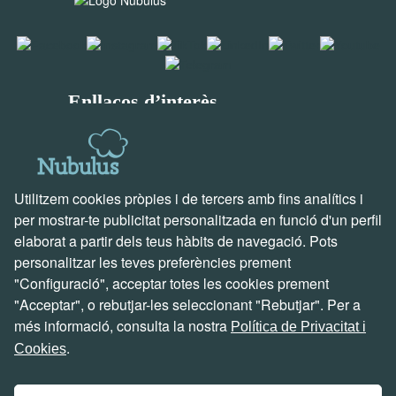
Enllaços d’interès
Solucions per a empreses
Descobreix Holded
Solucions creades per nosaltres
Utilitzem cookies pròpies i de tercers amb fins analítics i
Suport i contacte
per mostrar-te publicitat personalitzada en funció d'un perfil
elaborat a partir dels teus hàbits de navegació. Pots
Vine a veure’ns
personalitzar les teves preferències prement
Escriu-nos un correu
"Configuració", acceptar totes les cookies prement
Truca’ns ara
"Acceptar", o rebutjar-les seleccionant "Rebutjar". Per a
Parlem de projectes
més informació, consulta la nostra
Política de Privacitat i
Problemes i incidències
.
Cookies