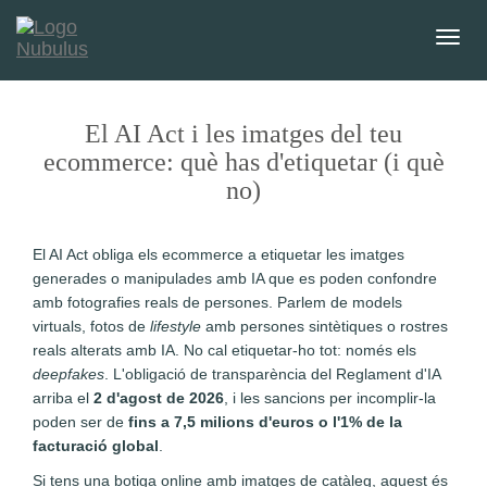
T
o
g
g
El AI Act i les imatges del teu
l
ecommerce: què has d'etiquetar (i què
e
n
no)
a
v
El AI Act obliga els ecommerce a etiquetar les imatges
i
generades o manipulades amb IA que es poden confondre
g
amb fotografies reals de persones. Parlem de models
a
virtuals, fotos de
lifestyle
amb persones sintètiques o rostres
t
reals alterats amb IA. No cal etiquetar-ho tot: només els
i
deepfakes
. L'obligació de transparència del Reglament d'IA
o
arriba el
2 d'agost de 2026
, i les sancions per incomplir-la
n
poden ser de
fins a 7,5 milions d'euros o l'1% de la
facturació global
.
Si tens una botiga online amb imatges de catàleg, aquest és