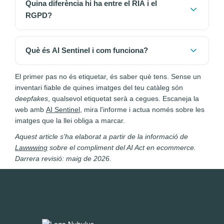
l'etiquetat de
deepfakes
, s'apliquen a partir del 2
Quina diferència hi ha entre el RIA i el
multinacional.
d'agost de 2026. Les prohibicions de risc inacceptable
RGPD?
i l'AI Literacy ja són vigents des del febrer de 2025.
Convé preparar l'inventari d'imatges abans de la data,
Són normatives complementàries que apliquen alhora.
no després.
El RGPD regula com tractes les dades personals dels
Què és AI Sentinel i com funciona?
clients. El AI Act regula com fas servir i comuniques els
sistemes d'IA: classificació de risc, transparència i
És l'eina de Lawwwing que escaneja totes les imatges
El primer pas no és etiquetar, és saber què tens. Sense un
etiquetat de contingut. Pots complir el RGPD i
de la teva web per detectar quines s'han generat o
inventari fiable de quines imatges del teu catàleg són
incomplir el RIA per no etiquetar imatges, i a l'inrevés.
modificat amb IA. Et torna un informe imatge per
deepfakes
, qualsevol etiquetat serà a cegues. Escaneja la
Les multes de tots dos es poden acumular.
imatge perquè sàpigues quines requereixen etiquetat
web amb
AI Sentinel
, mira l'informe i actua només sobre les
segons l'Article 50. És la manera més ràpida de fer
imatges que la llei obliga a marcar.
l'inventari de contingut IA de la botiga sense revisar-lo
Aquest article s'ha elaborat a partir de la informació de
a mà.
Lawwwing
sobre el compliment del AI Act en ecommerce.
Darrera revisió: maig de 2026.