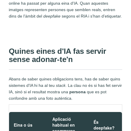
online ha passat per alguna eina d'IA. Quan aquestes
imatges representen persones que semblen reals, entren
dins de l'àmbit del
deepfake
segons el RIA i s'han d'etiquetar.
Quines eines d'IA fas servir
sense adonar-te'n
Abans de saber quines obligacions tens, has de saber quins
sistemes d'IA hi ha al teu
stack
. La clau no és si has fet servir
IA, sinó si el resultat mostra una
persona
que es pot
confondre amb una foto autèntica.
Aplicació
És
Eina o ús
habitual en
deepfake?
ecommerce