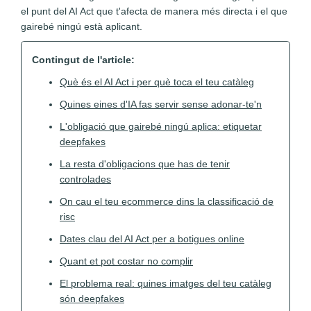
el punt del AI Act que t'afecta de manera més directa i el que
gairebé ningú està aplicant.
Contingut de l'article:
Què és el AI Act i per què toca el teu catàleg
Quines eines d'IA fas servir sense adonar-te'n
L'obligació que gairebé ningú aplica: etiquetar
deepfakes
La resta d'obligacions que has de tenir
controlades
On cau el teu ecommerce dins la classificació de
risc
Dates clau del AI Act per a botigues online
Quant et pot costar no complir
El problema real: quines imatges del teu catàleg
són deepfakes