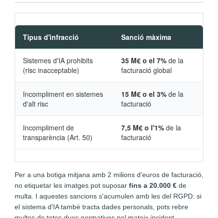
Tipus d'infracció
Sanció màxima
Sistemes d'IA prohibits
35 M€ o el 7%
de la
(risc inacceptable)
facturació global
Incompliment en sistemes
15 M€ o el 3%
de la
d'alt risc
facturació
Incompliment de
7,5 M€ o l'1%
de la
transparència (Art. 50)
facturació
Per a una botiga mitjana amb 2 milions d'euros de facturació,
no etiquetar les imatges pot suposar
fins a 20.000 €
de
multa. I aquestes sancions s'acumulen amb les del RGPD: si
el sistema d'IA també tracta dades personals, pots rebre
multes de totes dues normatives pel mateix incident.