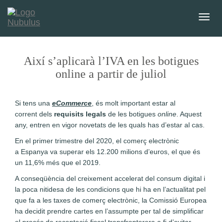
T
o
g
g
Així s’aplicarà l’IVA en les botigues
l
online a partir de juliol
e
n
a
Si tens una
eCommerce
, és molt important estar al
v
corrent dels
requisits legals
de les botigues
online
. Aquest
i
any, entren en vigor novetats de les quals has d’estar al cas.
g
a
En el primer trimestre del 2020, el comerç electrònic
t
a Espanya va superar els 12.200 milions d’euros, el que és
i
un 11,6% més que el 2019.
o
A conseqüència del creixement accelerat del consum digital i
n
la poca nitidesa de les condicions que hi ha en l’actualitat pel
que fa a les taxes de comerç electrònic, la Comissió Europea
ha decidit prendre cartes en l’assumpte per tal de simplificar