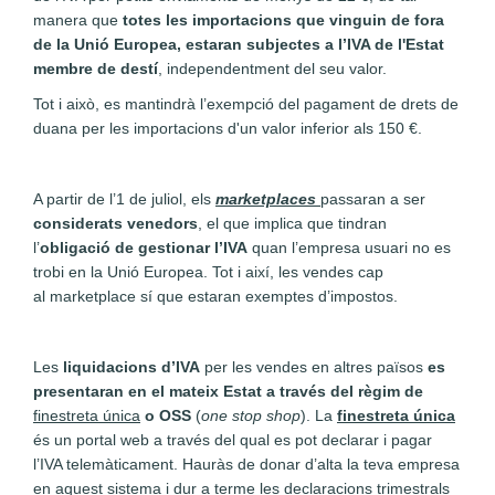
manera que
totes les importacions que vinguin de fora
de la Unió Europea, estaran subjectes a l’IVA de l'Estat
membre de destí
, independentment del seu valor.
Tot i això, es mantindrà l’exempció del pagament de drets de
duana per les importacions d'un valor inferior als 150 €.
A partir de l’1 de juliol, els
marketplaces
passaran a ser
considerats venedors
, el que implica que tindran
l’
obligació de gestionar l’IVA
quan l’empresa usuari no es
trobi en la Unió Europea. Tot i així, les vendes cap
al marketplace sí que estaran exemptes d’impostos.
Les
liquidacions d’IVA
per les vendes en altres països
es
presentaran en el mateix Estat a través del règim de
finestreta única
o OSS
(
one stop shop
). La
finestreta única
és un portal web a través del qual es pot declarar i pagar
l’IVA telemàticament. Hauràs de donar d’alta la teva empresa
en aquest sistema i dur a terme les declaracions trimestrals