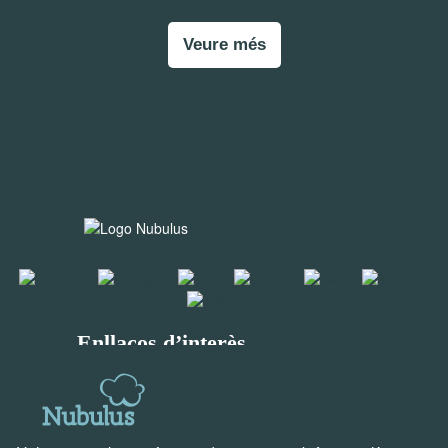
Veure més
Enllaços d’interès
Solucions per a empreses
Descobreix Holded
Solucions creades per nosaltres