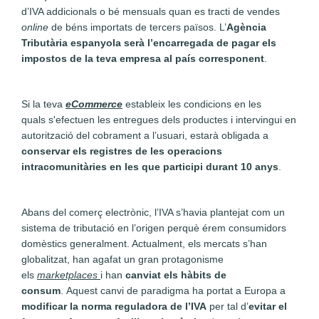
d’IVA addicionals o bé mensuals quan es tracti de vendes
online
de béns importats de tercers països. L’
Agència
Tributària espanyola serà l’encarregada de pagar els
impostos de la teva empresa al país corresponent
.
Si la teva
eCommerce
estableix les condicions en les
quals s'efectuen les entregues dels productes i intervingui en
autorització del cobrament a l’usuari, estarà obligada a
conservar els registres de les operacions
intracomunitàries en les que participi durant 10 anys
.
Abans del comerç electrònic, l’IVA s’havia plantejat com un
sistema de tributació en l’origen perquè érem consumidors
domèstics generalment. Actualment, els mercats s’han
globalitzat, han agafat un gran protagonisme
els
marketplaces
i han
canviat els hàbits de
consum
. Aquest canvi de paradigma ha portat a Europa a
modificar la norma reguladora de l’IVA
per tal d’
evitar el