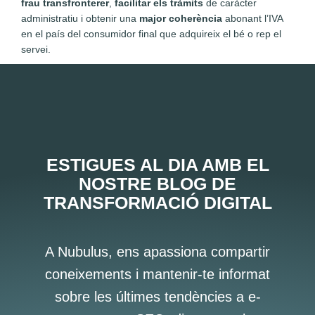
frau transfronterer
,
facilitar els tràmits
de caràcter
administratiu i obtenir una
major coherència
abonant l’IVA
en el país del consumidor final que adquireix el bé o rep el
servei.
ESTIGUES AL DIA AMB EL
NOSTRE BLOG DE
TRANSFORMACIÓ DIGITAL
A Nubulus, ens apassiona compartir
coneixements i mantenir-te informat
sobre les últimes tendències a e-