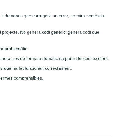
 Si li demanes que corregeixi un error, no mira només la
al projecte. No genera codi genèric: genera codi que
era problemàtic.
rar-les de forma automàtica a partir del codi existent.
vis que ha fet funcionen correctament.
n termes comprensibles.