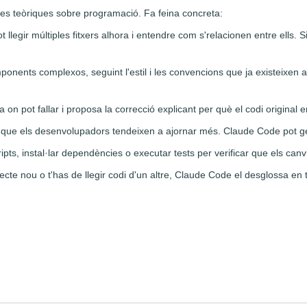
es teòriques sobre programació. Fa feina concreta:
t llegir múltiples fitxers alhora i entendre com s'relacionen entre ells.
ponents complexos, seguint l'estil i les convencions que ja existeixen 
ca on pot fallar i proposa la correcció explicant per què el codi original 
que els desenvolupadors tendeixen a ajornar més. Claude Code pot gene
ipts, instal·lar dependències o executar tests per verificar que els can
jecte nou o t'has de llegir codi d'un altre, Claude Code el desglossa e