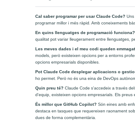
Cal saber programar per usar Claude Code?
Uns 
programar millor i més ràpid. Amb coneixements bàsic
En quins llenguatges de programació funciona?
qualitat pot variar lleugerament entre llenguatges,
Les meves dades i el meu codi queden emmagat
models, però existeixen opcions per a entorns profess
opcions empresarials disponibles.
Pot Claude Code desplegar aplicacions o gestio
ho permet. Però no és una eina de DevOps autònom
Quin preu té?
Claude Code s'accedeix a través dels
d'equip, existeixen opcions empresarials. Els preus 
És millor que GitHub Copilot?
Són eines amb enfoca
destaca en tasques que requereixen raonament sobre
dues de forma complementària.