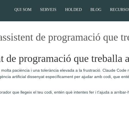
QUI SOM
SERVEIS
HOLDED
BLOG
RECURSO
ssistent de programació que tre
t de programació que treballa a
olta paciència i una tolerància elevada a la frustració. Claude Code 
igència artificial dissenyat específicament per ajudar amb codi, que ent
rador que llegeix el teu codi, entén què intentes fer i t'ajuda a arribar-h