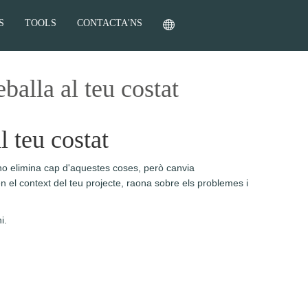
S
TOOLS
CONTACTA'NS
balla al teu costat
l teu costat
no elimina cap d'aquestes coses, però canvia
én el context del teu projecte, raona sobre els problemes i
i.