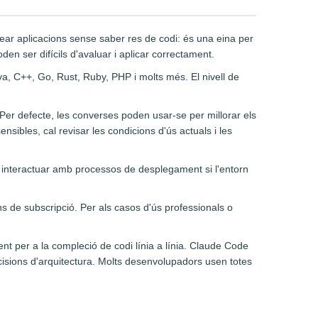
r aplicacions sense saber res de codi: és una eina per
en ser difícils d'avaluar i aplicar correctament.
va, C++, Go, Rust, Ruby, PHP i molts més. El nivell de
 Per defecte, les converses poden usar-se per millorar els
nsibles, cal revisar les condicions d'ús actuals i les
 interactuar amb processos de desplegament si l'entorn
 de subscripció. Per als casos d'ús professionals o
ent per a la compleció de codi línia a línia. Claude Code
isions d'arquitectura. Molts desenvolupadors usen totes