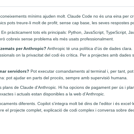
coneixements mínims ajuden molt. Claude Code no és una eina per crea
s pots treure-li molt de profit; sense cap base, les seves respostes pod
En pràcticament tots els principals: Python, JavaScript, TypeScript, Ja
 però cobreix sense problema els més usats professionalment.
zemats per Anthropic?
Anthropic té una política d'ús de dades clara.
ionals on la privacitat del codi és crítica. Per a projectes amb dades se
nar servidors?
Pot executar comandaments al terminal i, per tant, pot
a: pot ajudar en parts del procés, sempre amb supervisió humana.
 plans de Claude d'Anthropic. Hi ha opcions de pagament per ús i plans
exactes i actuals estan disponibles a la web d'Anthropic.
ments diferents. Copilot s'integra molt bé dins de l'editor i és excel·l
 el projecte complet, explicació de codi complex i conversa sobre dec