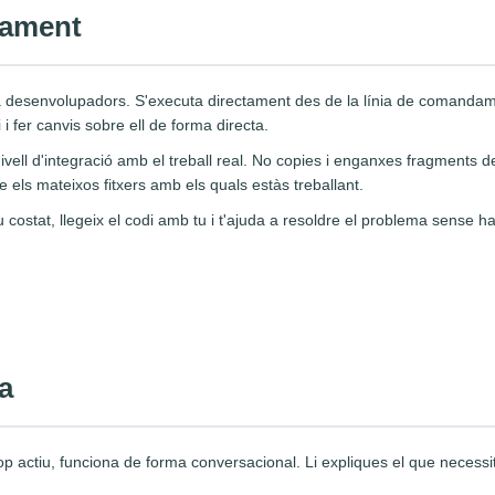
tament
desenvolupadors. S'executa directament des de la línia de comandament
i i fer canvis sobre ell de forma directa.
 nivell d'integració amb el treball real. No copies i enganxes fragments 
e els mateixos fitxers amb els quals estàs treballant.
ostat, llegeix el codi amb tu i t'ajuda a resoldre el problema sense ha
a
 cop actiu, funciona de forma conversacional. Li expliques el que necess