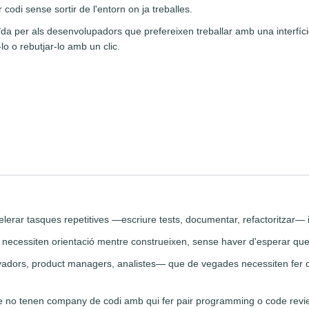
 codi sense sortir de l'entorn on ja treballes.
ïda per als desenvolupadors que prefereixen treballar amb una interfície 
lo o rebutjar-lo amb un clic.
erar tasques repetitives —escriure tests, documentar, refactoritzar— i t
necessiten orientació mentre construeixen, sense haver d'esperar que 
dors, product managers, analistes— que de vegades necessiten fer c
 no tenen company de codi amb qui fer pair programming o code revi