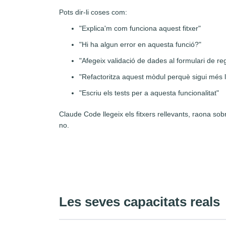
Pots dir-li coses com:
"Explica'm com funciona aquest fitxer"
"Hi ha algun error en aquesta funció?"
"Afegeix validació de dades al formulari de reg
"Refactoritza aquest mòdul perquè sigui més l
"Escriu els tests per a aquesta funcionalitat"
Claude Code llegeix els fitxers rellevants, raona sob
no.
Les seves capacitats reals