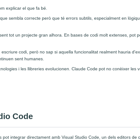
m explicar el que fa bé.
ue sembla correcte però que té errors subtils, especialment en lògique
sent tot un projecte gran alhora. En bases de codi molt extenses, pot p
escriure codi, però no sap si aquella funcionalitat realment hauria d'exist
ontinuen sent humanes.
nologies i les llibreries evolucionen. Claude Code pot no conèixer les 
udio Code
ot integrar directament amb Visual Studio Code, un dels editors de co